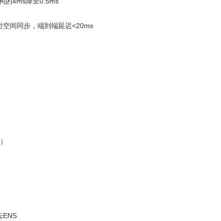
4ms降至0.5ms
实时空间同步，端到端延迟<20ms
月）
）
云ENS