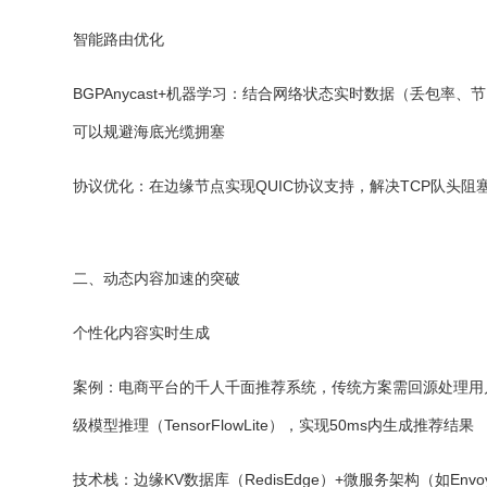
智能路由优化
BGPAnycast+机器学习：结合网络状态实时数据（丢包率、节点
可以规避海底光缆拥塞
协议优化：在边缘节点实现QUIC协议支持，解决TCP队头阻塞问
二、动态内容加速的突破
个性化内容实时生成
案例：电商平台的千人千面推荐系统，传统方案需回源处理用户
级模型推理（TensorFlowLite），实现50ms内生成推荐结果
技术栈：边缘KV数据库（RedisEdge）+微服务架构（如Envoy