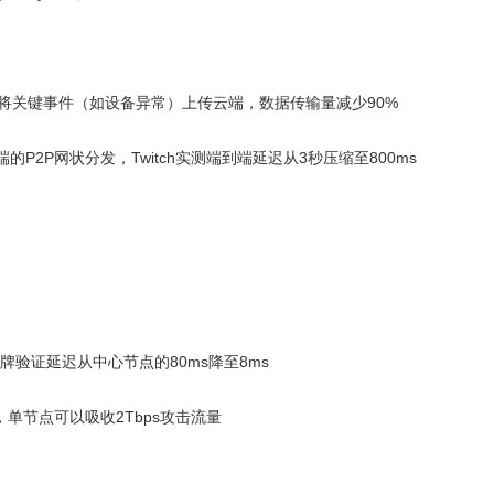
将关键事件（如设备异常）上传云端，数据传输量减少90%
P2P网状分发，Twitch实测端到端延迟从3秒压缩至800ms
牌验证延迟从中心节点的80ms降至8ms
e验证，单节点可以吸收2Tbps攻击流量