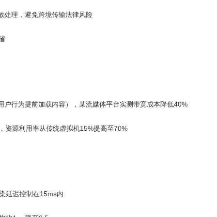
脱敏处理，避免跨境传输法律风险
省
预测用户行为提前加载内容），某流媒体平台实测带宽成本降低40%
ms，资源利用率从传统虚拟机15%提高至70%
渲染延迟控制在15ms内