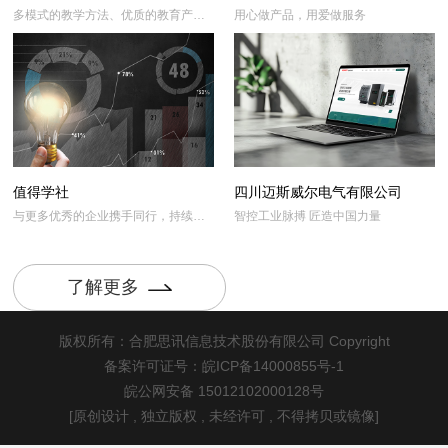
多模式的教学方法、优质的教育产品
用心做产品，用爱做服务
和规范化的教学管理
值得学社
四川迈斯威尔电气有限公司
与更多优秀的企业携手同行，持续为
智控工业脉搏 匠造中国力量
装饰行业经营发展赋能!
了解更多
版权所有：合肥思讯信息技术股份有限公司 Copyright
备案许可证号：皖ICP备14000855号-1
皖公网安备 15012102000128号
[原创设计 , 独立版权 , 未经许可 , 不得拷贝或镜像]