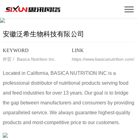
安徽泛希生物科技有限公司
Basic Nutrients, Better life
安徽泛希生物科技有限公司
KEYWORD
LINK
外贸
/
Basica Nutrition Inc.
https://www.basicanutrition.com/
Located in California, BASICA NUTRITION INC is a
professional distributor of nutritional products serving food
and feed industries for over 13 years. Our goal is to bridge
the gap between manufacturers and consumers by providing
unparalleled service. We always guarantee highest-quality
products and most-competitive price to our customers.